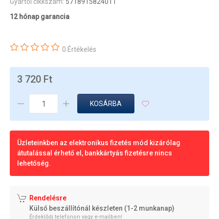
Gyártói cikkszám:
5718915824011
12 hónap garancia
0 Értékelés
3 720 Ft
KOSÁRBA
Üzleteinkben az elektronikus fizetés mód kizárólag
átutalással érhető el, bankkártyás fizetésre nincs
lehetőség.
Rendelésre
Külső beszállítónál készleten (1-2 munkanap)
Érdeklődj telefonon vagy e-mailben!