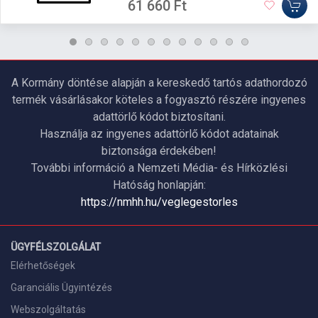
61 660 Ft
A Kormány döntése alapján a kereskedő tartós adathordozó
termék vásárlásakor köteles a fogyasztó részére ingyenes
adattörlő kódot biztosítani.
Használja az ingyenes adattörlő kódot adatainak
biztonsága érdekében!
További információ a Nemzeti Média- és Hírközlési
Hatóság honlapján:
https://nmhh.hu/veglegestorles
ÜGYFÉLSZOLGÁLAT
Elérhetőségek
Garanciális Ügyintézés
Webszolgáltatás