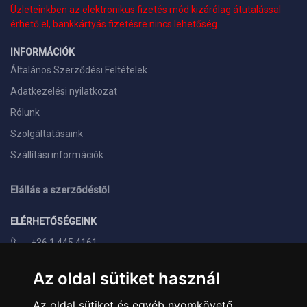
Üzleteinkben az elektronikus fizetés mód kizárólag átutalással
érhető el, bankkártyás fizetésre nincs lehetőség.
INFORMÁCIÓK
Általános Szerződési Feltételek
Adatkezelési nyilatkozat
Rólunk
Szolgáltatásaink
Szállítási információk
Elállás a szerződéstől
ELÉRHETŐSÉGEINK
+36 1 445 4161
+36 70 626 8400
Az oldal sütiket használ
info@landcomputer.hu
Az oldal sütiket és egyéb nyomkövető
1148 Budapest, Nagy Lajos király útja 24.