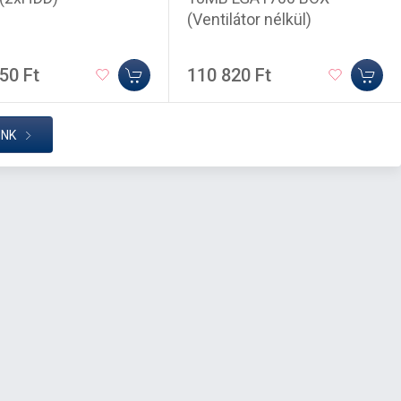
(Ventilátor nélkül)
50 Ft
110 820 Ft
INK