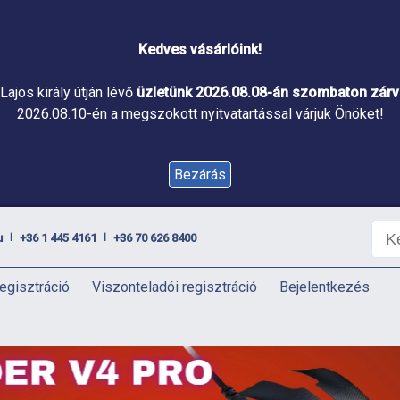
Kedves vásárlóink!
Lajos király útján lévő
üzletünk 2026.08.08-án szombaton zárva
2026.08.10-én a megszokott nyitvatartással várjuk Önöket!
Bezárás
u
+36 1 445 4161
+36 70 626 8400
|
|
egisztráció
Viszonteladói regisztráció
Bejelentkezés