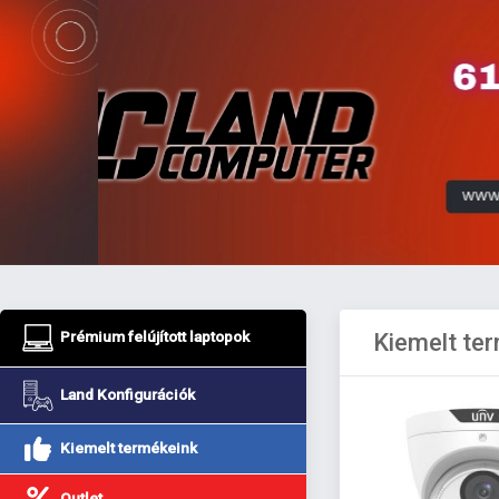
Prémium felújított laptopok
Kiemelt te
Land Konfigurációk
Kiemelt termékeink
Outlet