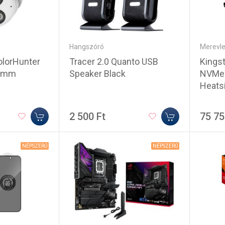
Hangszóró
Merevl
Tracer 2.0 Quanto USB
Kings
olorHunter
Speaker Black
NVMe 
.8mm
Heats
2 500 Ft
75 75
NÉPSZERŰ
NÉPSZERŰ