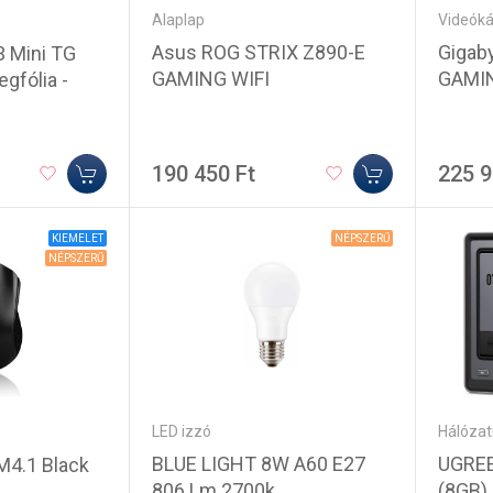
Alaplap
Videóká
Asus ROG STRIX Z890-E
Gigab
3 Mini TG
GAMING WIFI
GAMI
egfólia -
190 450 Ft
225 9
KIEMELET
NÉPSZERŰ
NÉPSZERŰ
LED izzó
Hálózat
BLUE LIGHT 8W A60 E27
UGRE
4.1 Black
806 Lm 2700k
(8GB)