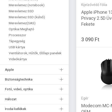
Kijelzővédő fólia
Merevlemez (notebook)
Merevlemez SSD
Apple iPhone 1
Merevlemez SSD (külső)
Privacy 2.5D Üv
Merevlemez(SAS)
Fekete
Optikai Meghajtó
Processzor
3 090 Ft
Tápegység
USB kártya
Ventilátorok, Hűtők, Előlapi panelek
Videókártya
Apple
Biztonságtechnika
Fotó, videó, optika
Egér
Hálozat
Modecom MC-M
Irodai kellékek
OEM