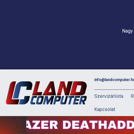
Nagy 
info@landcomputer.h
Szervizárlista
R
Kapcsolat