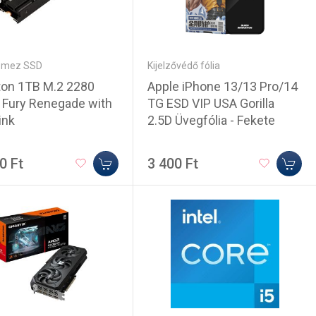
emez SSD
Kijelzővédő fólia
ton 1TB M.2 2280
Apple iPhone 13/13 Pro/14
Fury Renegade with
TG ESD VIP USA Gorilla
ink
2.5D Üvegfólia - Fekete
0 Ft
3 400 Ft