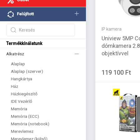
Felújított
IP kamera
Uniview 5MP C
Termékkínálatunk
dómkamera 2
objektívvel
Alkatrész
Alaplap
Alaplap (szerver)
119 100 Ft
Hangkártya
Ház
Házkiegészítő
IDE Vezérlő
Memória
Memória (ECC)
Memória (notebook)
Merevlemez
Merevlemez (külső)