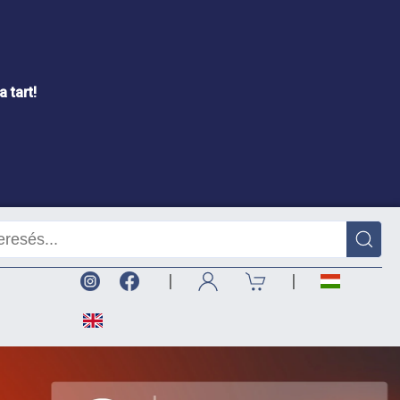
 tart!
|
|