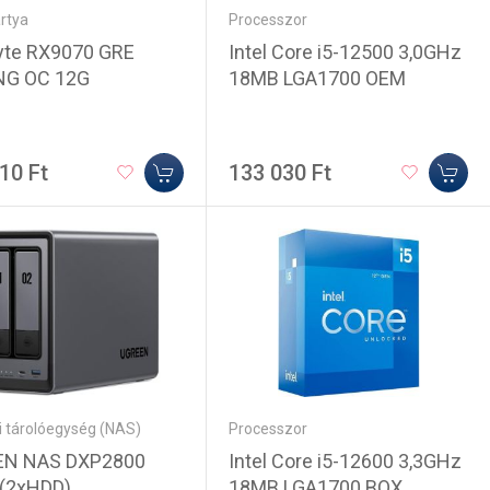
rtya
Processzor
yte RX9070 GRE
Intel Core i5-12500 3,0GHz
NG OC 12G
18MB LGA1700 OEM
10 Ft
133 030 Ft
i tárolóegység (NAS)
Processzor
EN NAS DXP2800
Intel Core i5-12600 3,3GHz
 (2xHDD)
18MB LGA1700 BOX