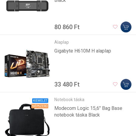
Black
80 860 Ft
Alaplap
Gigabyte H610M H alaplap
33 480 Ft
Notebook táska
KIEMELET
NÉPSZERŰ
Modecom Logic 15,6" Bag Base
notebook táska Black