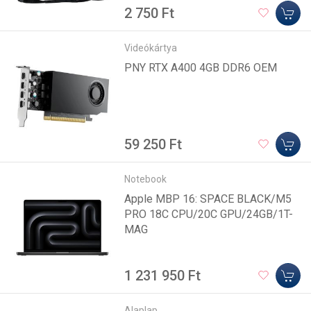
2 750 Ft
Videókártya
PNY RTX A400 4GB DDR6 OEM
59 250 Ft
Notebook
Apple MBP 16: SPACE BLACK/M5
PRO 18C CPU/20C GPU/24GB/1T-
MAG
1 231 950 Ft
Alaplap