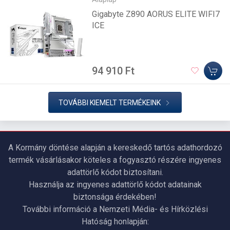
Gigabyte Z890 AORUS ELITE WIFI7
ICE
94 910 Ft
TOVÁBBI KIEMELT TERMÉKEINK
A Kormány döntése alapján a kereskedő tartós adathordozó
termék vásárlásakor köteles a fogyasztó részére ingyenes
adattörlő kódot biztosítani.
Használja az ingyenes adattörlő kódot adatainak
biztonsága érdekében!
További információ a Nemzeti Média- és Hírközlési
Hatóság honlapján: