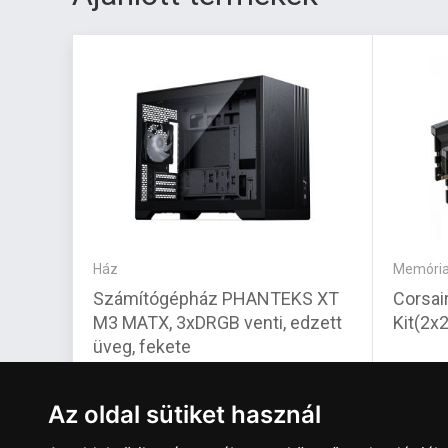
Ház
Memóri
Számítógépház PHANTEKS XT
Corsa
M3 MATX, 3xDRGB venti, edzett
Kit(2x
üveg, fekete
24 470 Ft
401 7
Az oldal sütiket használ