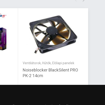
Ventilátorok, Hűtők, Előlapi panelek
Tápegy
Noiseblocker BlackSilent PRO
Be qui
PK-2 14cm
Dark 
6 930 Ft
111 8