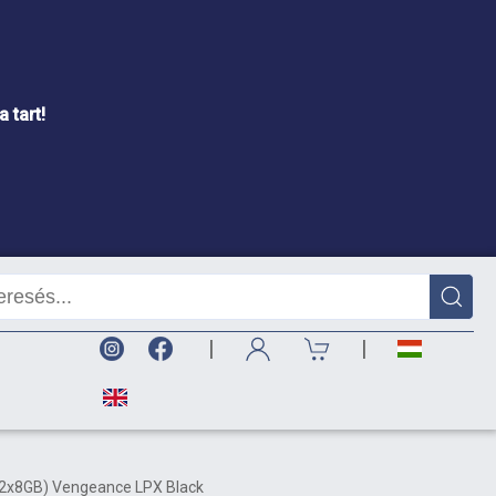
 tart!
|
|
(2x8GB) Vengeance LPX Black