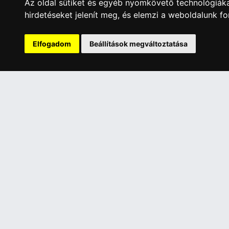
Az oldal sütiket és egyéb nyomkövető technológiáka
hirdetéseket jelenít meg, és elemzi a weboldalunk f
A Kormány döntése alapján a kereskedő t
Has
Elfogadom
Beállítások megváltoztatása
ÜGYFÉLSZOLGÁLAT
INFORMÁC
Elérhetőségek
Általános 
Garanciális Ügyintézés
Adatkezelé
Webszolgáltatás
Rólunk
Üzleteinkben az elektronikus fizetés mód
Szolgáltat
kizárólag átutalással érhető el, bankkártyás
Szállítási 
fizetésre nincs lehetőség.