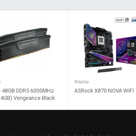
a
Alaplap
ir 48GB DDR5 6000MHz
ASRock X870 NOVA WIFI
24GB) Vengeance Black
50 Ft
122 290 Ft