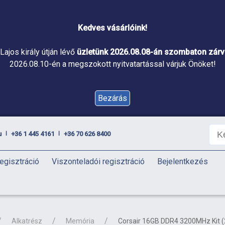
Kedves vásárlóink!
Lajos király útján lévő
üzletünk 2026.08.08-án szombaton zárva
2026.08.10-én a megszokott nyitvatartással várjuk Önöket!
Bezárás
u
+36 1 445 4161
+36 70 626 8400
|
|
egisztráció
Viszonteladói regisztráció
Bejelentkezés
Alkatrész
Memória
Corsair 16GB DDR4 3200MHz Kit 