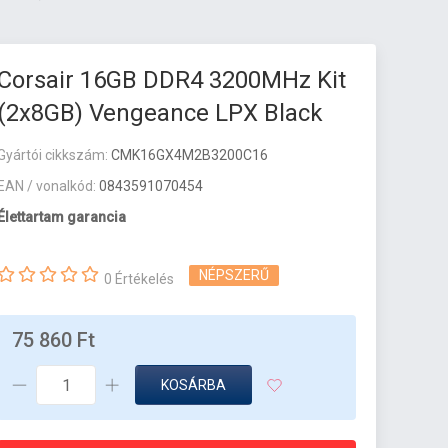
Corsair 16GB DDR4 3200MHz Kit
(2x8GB) Vengeance LPX Black
Gyártói cikkszám:
CMK16GX4M2B3200C16
EAN / vonalkód:
0843591070454
Élettartam garancia
NÉPSZERŰ
0 Értékelés
75 860 Ft
KOSÁRBA