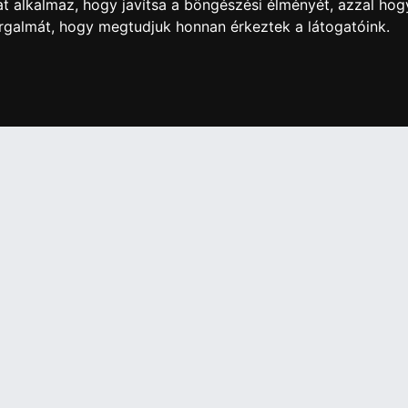
t alkalmaz, hogy javítsa a böngészési élményét, azzal hog
orgalmát, hogy megtudjuk honnan érkeztek a látogatóink.
artós adathordozó termék vásárlásakor köteles a fogyasztó részé
ználja az ingyenes adattörlő kódot adatainak biztonsága érdeké
További információ a Nemzeti Média- és Hírközlési
Hatóság honlapján:
https://nmhh.hu/veglegestorles
IÓK
Elállás a szerződéstől
Szerződési Feltételek
ELÉRHETŐSÉGEINK
si nyilatkozat
+36 1 445 4161
+36 70 626 8400
ásaink
info@landcomputer.hu
információk
1148 Budapest, Nagy Lajos király 