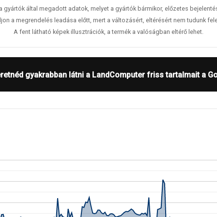
 a gyártók által megadott adatok, melyet a gyártók bármikor, előzetes bejelent
jon a megrendelés leadása előtt, mert a változásért, eltérésért nem tudunk fele
A fent látható képek illusztrációk, a termék a valóságban eltérő lehet.
retnéd gyakrabban látni a LandComputer friss tartalmait a G