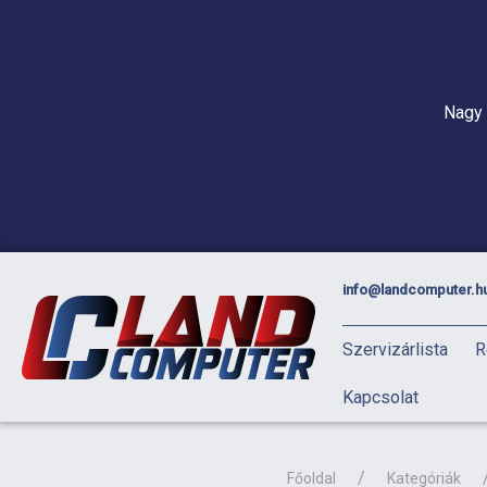
Nagy 
info@landcomputer.h
Szervizárlista
R
Kapcsolat
Főoldal
Kategóriák