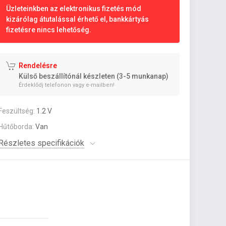
Üzleteinkben az elektronikus fizetés mód
kizárólag átutalással érhető el, bankkártyás
fizetésre nincs lehetőség.
Rendelésre
Külső beszállítónál készleten (3-5 munkanap)
Érdeklődj telefonon vagy e-mailben!
Feszültség:
1.2 V
Hűtőborda:
Van
Részletes specifikációk