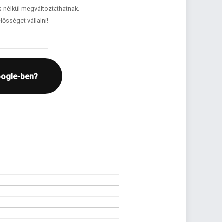
és nélkül megváltoztathatnak.
lősséget vállalni!
oogle-ben?