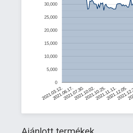
30,000
25,000
20,000
15,000
10,000
5,000
0
2021.06.17.
2021.10.02.
2021.11.11.
2021.12.
2021.03.12.
2021.07.30.
2021.10.25.
2021.12.05.
20
Ajánlott termékek