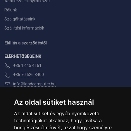
Adatkezelési nyilatkozat
Rólunk
Szolgáltatásaink
Szállítási információk
Elállás a szerződéstől
ELÉRHETŐSÉGEINK
+36 1 445 4161
+36 70 626 8400
info@landcomputer.hu
1148 Budapest, Nagy Lajos király útja 24.
Az oldal sütiket használ
Nyitvatartás és kapcsolat
Az oldal sütiket és egyéb nyomkövető
PARTNEREINK
technológiákat alkalmaz, hogy javítsa a
böngészési élményét, azzal hogy személyre