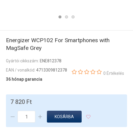
Energizer WCP102 For Smartphones with
MagSafe Grey
Gyártói cikkszám:
ENE812378
EAN / vonalkód:
4713309812378
0 Értékelés
36 hónap garancia
7 820 Ft
KOSÁRBA