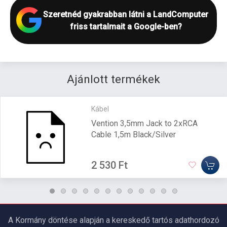
Szeretnéd gyakrabban látni a LandComputer
friss tartalmait a Google-ben?
Ajánlott termékek
Kábel
Vention 3,5mm Jack to 2xRCA
Cable 1,5m Black/Silver
2 530 Ft
A Kormány döntése alapján a kereskedő tartós adathordozó