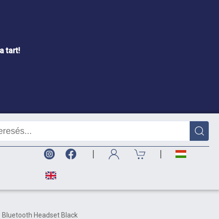
 tart!
|
|
Bluetooth Headset Black