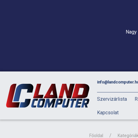
Nagy 
info@landcomputer.h
Szervizárlista
R
Kapcsolat
Főoldal
Kategóriá