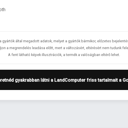
oth
 a gyártók által megadott adatok, melyet a gyártók bármikor, előzetes bejelent
jon a megrendelés leadása előtt, mert a változásért, eltérésért nem tudunk fele
A fent látható képek illusztrációk, a termék a valóságban eltérő lehet.
retnéd gyakrabban látni a LandComputer friss tartalmait a G