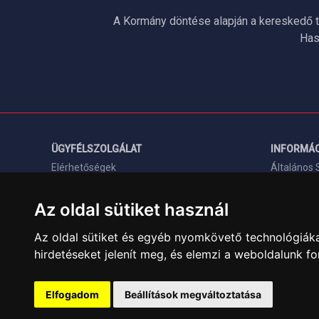
A Kormány döntése alapján a kereskedő t
Has
ÜGYFÉLSZOLGÁLAT
INFORMÁC
Elérhetőségek
Általános 
Garanciális Ügyintézés
Adatkezelé
Az oldal sütiket használ
Webszolgáltatás
Rólunk
Üzleteinkben az elektronikus fizetés mód
Szolgáltat
Az oldal sütiket és egyéb nyomkövető technológiáka
kizárólag átutalással érhető el, bankkártyás
hirdetéseket jelenít meg, és elemzi a weboldalunk f
Szállítási 
fizetésre nincs lehetőség.
Elfogadom
Beállítások megváltoztatása