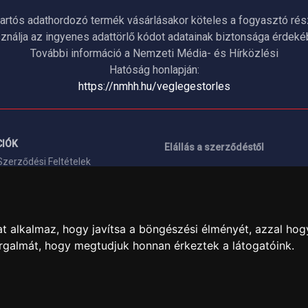
artós adathordozó termék vásárlásakor köteles a fogyasztó részé
ználja az ingyenes adattörlő kódot adatainak biztonsága érdeké
További információ a Nemzeti Média- és Hírközlési
Hatóság honlapján:
https://nmhh.hu/veglegestorles
IÓK
Elállás a szerződéstől
Szerződési Feltételek
ELÉRHETŐSÉGEINK
si nyilatkozat
+36 1 445 4161
+36 70 626 8400
ásaink
t alkalmaz, hogy javítsa a böngészési élményét, azzal hog
info@landcomputer.hu
orgalmát, hogy megtudjuk honnan érkeztek a látogatóink.
információk
1148 Budapest, Nagy Lajos király 
Nyitvatartás és kapcsolat