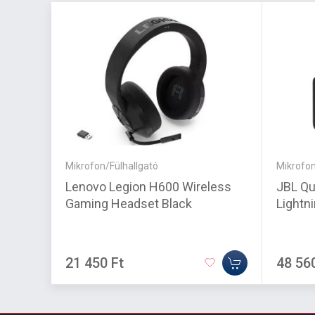
Mikrofon/Fülhallgató
Mikrofon
Lenovo Legion H600 Wireless
JBL Qu
Gaming Headset Black
Lightn
21 450 Ft
48 56