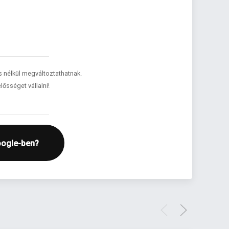
és nélkül megváltoztathatnak.
lősséget vállalni!
oogle-ben?