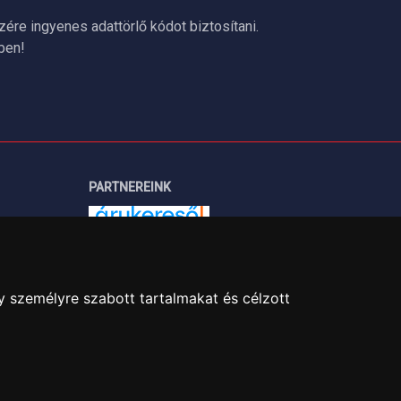
re ingyenes adattörlő kódot biztosítani.
ben!
PARTNEREINK
Árukereső.hu
y személyre szabott tartalmakat és célzott
útja 24.