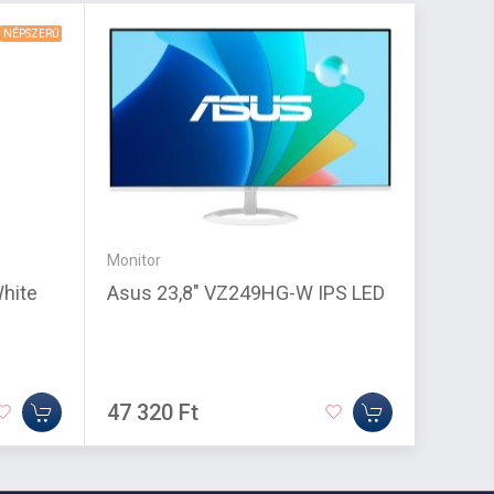
NÉPSZERŰ
Monitor
Mikrofo
hite
Asus 23,8" VZ249HG-W IPS LED
JBL T
Bluet
47 320 Ft
14 21