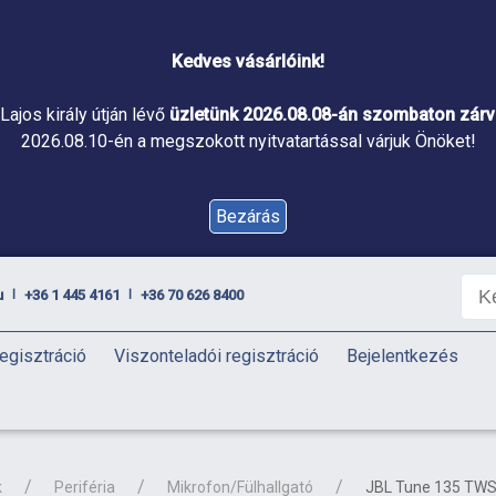
Kedves vásárlóink!
Lajos király útján lévő
üzletünk 2026.08.08-án szombaton zárva
2026.08.10-én a megszokott nyitvatartással várjuk Önöket!
Bezárás
u
+36 1 445 4161
+36 70 626 8400
|
|
egisztráció
Viszonteladói regisztráció
Bejelentkezés
k
Periféria
Mikrofon/Fülhallgató
JBL Tune 135 TWS 