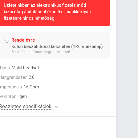
Üzleteinkben az elektronikus fizetés mód
kizárólag átutalással érhető el, bankkártyás
fizetésre nincs lehetőség.
Rendelésre
Külső beszállítónál készleten (1-2 munkanap)
Érdeklődj telefonon vagy e-mailben!
Típus:
Mobil headset
Hangrendszer:
2.0
Impedancia:
16 Ohm
Mikrofon:
Igen
Részletes specifikációk