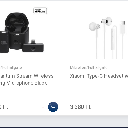
/Fülhallgató
Mikrofon/Fülhallgató
antum Stream Wireless
Xiaomi Type-C Headset W
ing Microphone Black
0 Ft
3 380 Ft