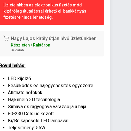
Üzleteinkben az elektronikus fizetés mód
kizárólag átutalással érhető el, bankkártyás
fizetésre nincs lehetőség.
Nagy Lajos király útján lévő üzletünkben
Készleten / Raktáron
34 darab
Rövid leírás:
LED kijelző
Fésülködés és hajegyenesítés egyszerre
Állítható hőfokok
Hajkímélő 3D technológia
Simává és ragyogóvá varázsolja a haja
80-230 Celsius között
Ki/Be kapcsoló LED lámpával
Teljesítmény: 55W