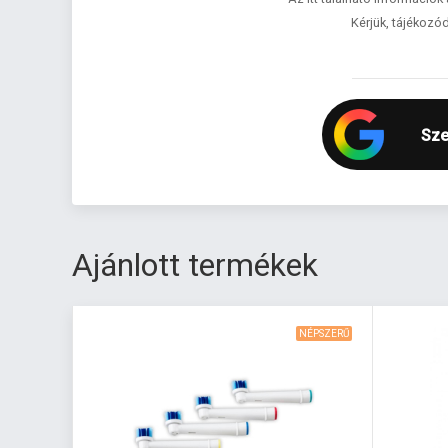
Kérjük, tájékozód
Sze
Ajánlott termékek
NÉPSZERŰ