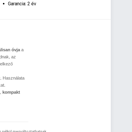
Garancia: 2 év
lisan óvja
a
dnak, az
delkező
t. Használata
at.
d,
kompakt
és nélkül megváltoztathatnak.