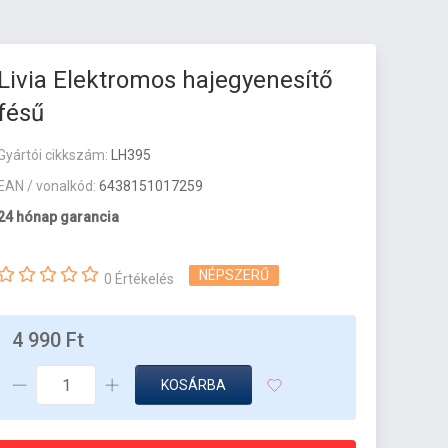
Livia Elektromos hajegyenesítő
fésű
Gyártói cikkszám:
LH395
EAN / vonalkód:
6438151017259
24 hónap garancia
NÉPSZERŰ
0 Értékelés
4 990 Ft
KOSÁRBA