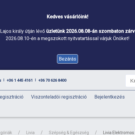
Kedves vásárlóink!
Lajos király útján lévő
üzletünk 2026.08.08-án szombaton zárva
2026.08.10-én a megszokott nyitvatartással várjuk Önöket!
Bezárás
u
+36 1 445 4161
+36 70 626 8400
|
|
egisztráció
Viszonteladói regisztráció
Bejelentkezés
góriák
Livia
Szépség & Egészség
Livia Elektromos