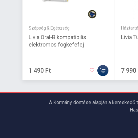
Szépség & Egészség
Háztartá
Livia Oral-B kompatibilis
Livia 
elektromos fogkefefej
1 490 Ft
7 990 
A Kormány döntése alapján a kereskedő t
Has