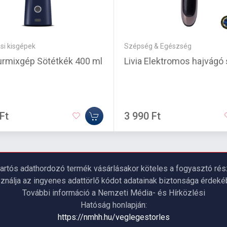
si kisgépek
Szépség & Egészség
Turmixgép Sötétkék 400 ml
Livia Elektromos hajvágó 
Ft
3 990 Ft
artós adathordozó termék vásárlásakor köteles a fogyasztó részé
ználja az ingyenes adattörlő kódot adatainak biztonsága érdeké
További információ a Nemzeti Média- és Hírközlési
Hatóság honlapján:
https://nmhh.hu/veglegestorles