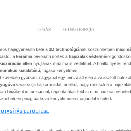
LEÍRÁS
ÉRTÉKELÉSEK
(0)
omos hajegyenesítő kefe a
3D technológiá
nak köszönhetően
maximá
ástól: a
kerámia
bevonatú sörték a
hajszálak védelmé
ről gondosko
kiszáradás ellen
nyújtanak maximális védelmet. A hőálló nyéllel ren
nomikus kialakítású
, fogása kényelmes.
 követően gyorsan, nagyjából egy perc alatt eléri a választott hőfoko
gyogóvá
varázsolja hajkoronádat, anélkül, hogy roncsolná a hajszálak
ban
fésű
ként is funkcionál, naponta akár többször is hasznát vehete
szönhetően pedig bárhova kényelmesen magaddal viheted.
 UTASÍTÁS LETÖLTÉSE
 a gyártók által megadott adatok, melyet a gyártók bármikor, előzetes bejelent