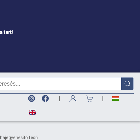
 tart!
|
|
 hajegyenesítő fésű