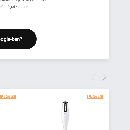
lősséget vállalni!
oogle-ben?
NÉPSZERŰ
NÉPSZERŰ