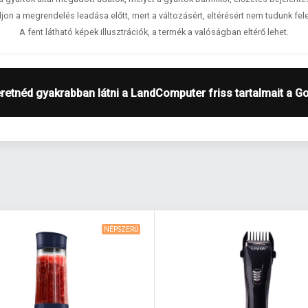
jon a megrendelés leadása előtt, mert a változásért, eltérésért nem tudunk fele
A fent látható képek illusztrációk, a termék a valóságban eltérő lehet.
retnéd gyakrabban látni a LandComputer friss tartalmait a G
NÉPSZERŰ