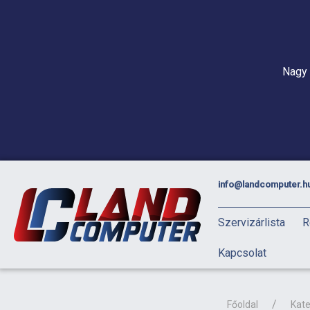
Nagy 
info@landcomputer.h
Szervizárlista
R
Kapcsolat
Főoldal
Kate