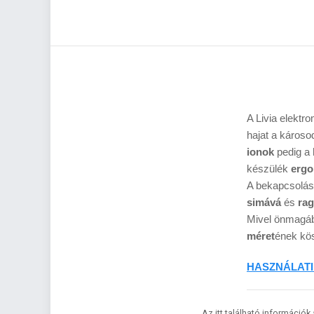
A Livia elektr
hajat a károsod
ionok
pedig a
készülék
ergo
A bekapcsolást
simává
és
ra
Mivel önmagá
méret
ének kö
HASZNÁLATI
Az itt található információk