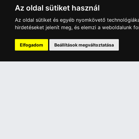
Az oldal sütiket használ
5 170 Ft
54 85
Az oldal sütiket és egyéb nyomkövető technológiáka
hirdetéseket jelenít meg, és elemzi a weboldalunk f
A Kormány döntése alapján a kereskedő t
Elfogadom
Beállítások megváltoztatása
Has
ÜGYFÉLSZOLGÁLAT
INFORMÁC
Elérhetőségek
Általános 
Garanciális Ügyintézés
Adatkezelé
Webszolgáltatás
Rólunk
Üzleteinkben az elektronikus fizetés mód
Szolgáltat
kizárólag átutalással érhető el, bankkártyás