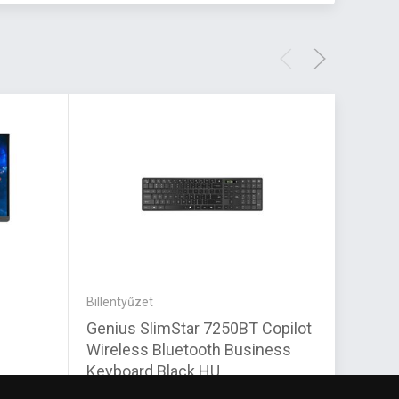
Billentyűzet
Hangsz
Genius SlimStar 7250BT Copilot
IRIS H
Wireless Bluetooth Business
Keyboard Black HU