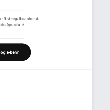
és nélkül megváltoztathatnak.
lősséget vállalni!
oogle-ben?