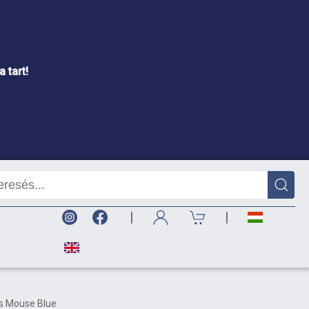
 tart!
|
|
s Mouse Blue