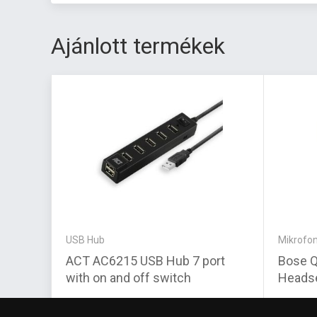
Ajánlott termékek
USB Hub
Mikrofon
ACT AC6215 USB Hub 7 port
Bose Q
with on and off switch
Headse