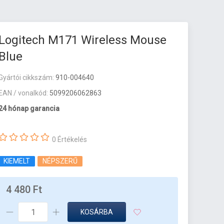
Logitech M171 Wireless Mouse
Blue
Gyártói cikkszám:
910-004640
EAN / vonalkód:
5099206062863
24 hónap garancia
0 Értékelés
KIEMELT
NÉPSZERŰ
4 480 Ft
KOSÁRBA