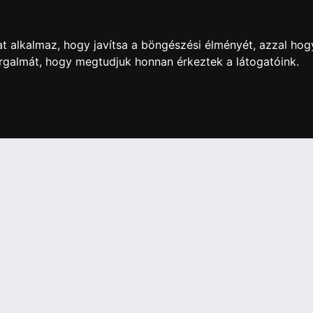
0 Ft
450 770 Ft
t alkalmaz, hogy javítsa a böngészési élményét, azzal hog
orgalmát, hogy megtudjuk honnan érkeztek a látogatóink.
artós adathordozó termék vásárlásakor köteles a fogyasztó részé
ználja az ingyenes adattörlő kódot adatainak biztonsága érdeké
További információ a Nemzeti Média- és Hírközlési
Hatóság honlapján:
https://nmhh.hu/veglegestorles
IÓK
Elállás a szerződéstől
Szerződési Feltételek
ELÉRHETŐSÉGEINK
si nyilatkozat
+36 1 445 4161
+36 70 626 8400
ásaink