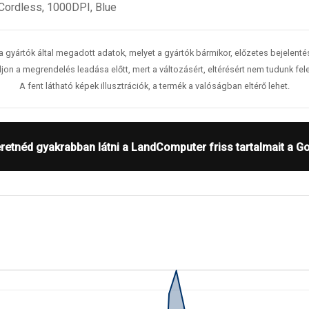
 Cordless, 1000DPI, Blue
 a gyártók által megadott adatok, melyet a gyártók bármikor, előzetes bejelent
jon a megrendelés leadása előtt, mert a változásért, eltérésért nem tudunk fele
A fent látható képek illusztrációk, a termék a valóságban eltérő lehet.
retnéd gyakrabban látni a LandComputer friss tartalmait a G