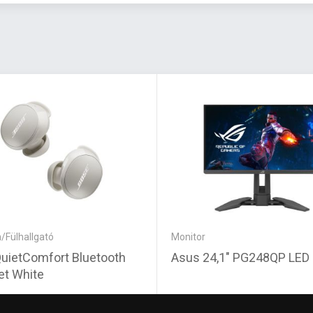
/Fülhallgató
Monitor
uietComfort Bluetooth
Asus 24,1" PG248QP LED
t White