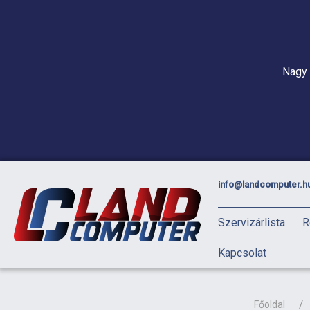
Nagy 
info@landcomputer.h
Szervizárlista
R
Kapcsolat
Főoldal