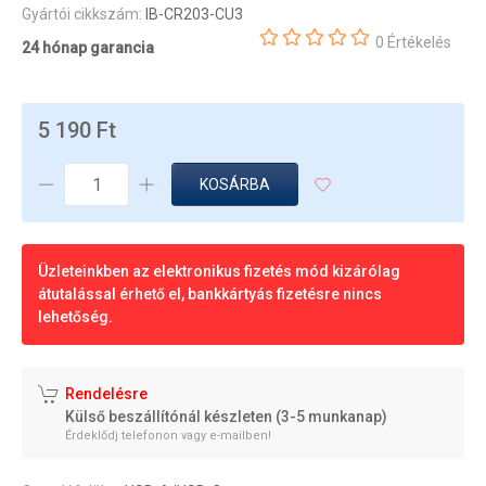
Gyártói cikkszám:
IB-CR203-CU3
0 Értékelés
24 hónap garancia
5 190 Ft
KOSÁRBA
Üzleteinkben az elektronikus fizetés mód kizárólag
átutalással érhető el, bankkártyás fizetésre nincs
lehetőség.
Rendelésre
Külső beszállítónál készleten (3-5 munkanap)
Érdeklődj telefonon vagy e-mailben!