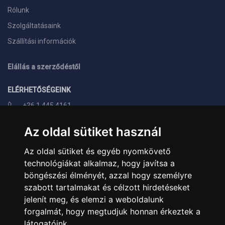
Rólunk
Szolgáltatásaink
Szállítási információk
Elállás a szerződéstől
ELÉRHETŐSÉGEINK
+36 1 445 4161
+36 70 626 8400
Az oldal sütiket használ
info@landcomputer.hu
Az oldal sütiket és egyéb nyomkövető
1148 Budapest, Nagy Lajos király útja 24.
technológiákat alkalmaz, hogy javítsa a
Nyitvatartás és kapcsolat
böngészési élményét, azzal hogy személyre
szabott tartalmakat és célzott hirdetéseket
PARTNEREINK
jelenít meg, és elemzi a weboldalunk
forgalmát, hogy megtudjuk honnan érkeztek a
Árukereső.hu
látogatóink.