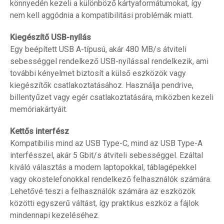
könnyedén kezeli a különböző kártyaformátumokat, így
nem kell aggódnia a kompatibilitási problémák miatt.
Kiegészítő USB-nyílás
Egy beépített USB A-típusú, akár 480 MB/s átviteli
sebességgel rendelkező USB-nyílással rendelkezik, ami
további kényelmet biztosít a külső eszközök vagy
kiegészítők csatlakoztatásához. Használja pendrive,
billentyűzet vagy egér csatlakoztatására, miközben kezeli
memóriakártyáit.
Kettős interfész
Kompatibilis mind az USB Type-C, mind az USB Type-A
interfésszel, akár 5 Gbit/s átviteli sebességgel. Ezáltal
kiváló választás a modern laptopokkal, táblagépekkel
vagy okostelefonokkal rendelkező felhasználók számára.
Lehetővé teszi a felhasználók számára az eszközök
közötti egyszerű váltást, így praktikus eszköz a fájlok
mindennapi kezeléséhez.