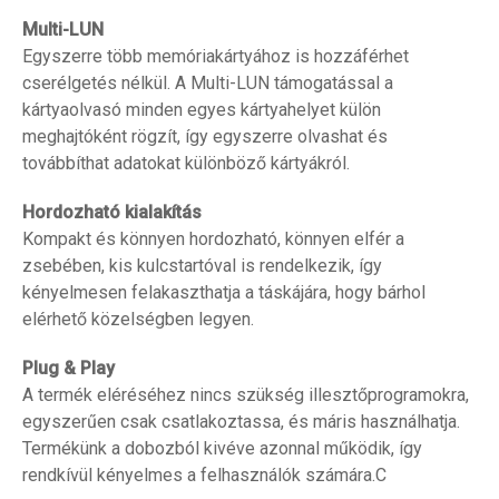
Multi-LUN
Egyszerre több memóriakártyához is hozzáférhet
cserélgetés nélkül. A Multi-LUN támogatással a
kártyaolvasó minden egyes kártyahelyet külön
meghajtóként rögzít, így egyszerre olvashat és
továbbíthat adatokat különböző kártyákról.
Hordozható kialakítás
Kompakt és könnyen hordozható, könnyen elfér a
zsebében, kis kulcstartóval is rendelkezik, így
kényelmesen felakaszthatja a táskájára, hogy bárhol
elérhető közelségben legyen.
Plug & Play
A termék eléréséhez nincs szükség illesztőprogramokra,
egyszerűen csak csatlakoztassa, és máris használhatja.
Termékünk a dobozból kivéve azonnal működik, így
rendkívül kényelmes a felhasználók számára.C