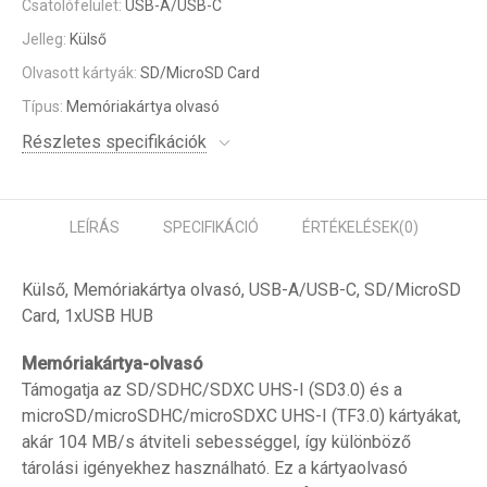
Csatolófelület:
USB-A/USB-C
Jelleg:
Külső
Olvasott kártyák:
SD/MicroSD Card
Típus:
Memóriakártya olvasó
Részletes specifikációk
LEÍRÁS
SPECIFIKÁCIÓ
ÉRTÉKELÉSEK
(0)
Külső, Memóriakártya olvasó, USB-A/USB-C, SD/MicroSD
Card, 1xUSB HUB
Memóriakártya-olvasó
Támogatja az SD/SDHC/SDXC UHS-I (SD3.0) és a
microSD/microSDHC/microSDXC UHS-I (TF3.0) kártyákat,
akár 104 MB/s átviteli sebességgel, így különböző
tárolási igényekhez használható. Ez a kártyaolvasó