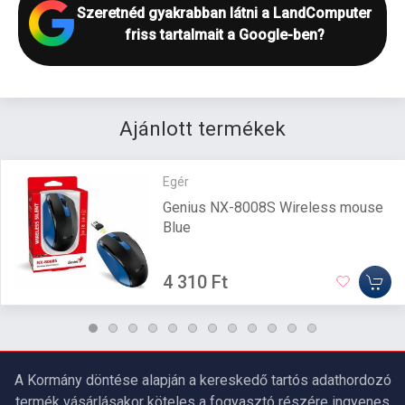
Szeretnéd gyakrabban látni a LandComputer
friss tartalmait a Google-ben?
Ajánlott termékek
Egér
Genius NX-8008S Wireless mouse
Blue
4 310 Ft
A Kormány döntése alapján a kereskedő tartós adathordozó
termék vásárlásakor köteles a fogyasztó részére ingyenes