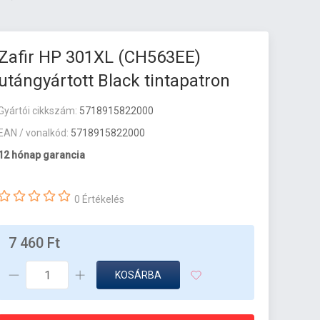
Zafir HP 301XL (CH563EE)
utángyártott Black tintapatron
Gyártói cikkszám:
5718915822000
EAN / vonalkód:
5718915822000
12 hónap garancia
0 Értékelés
7 460 Ft
KOSÁRBA