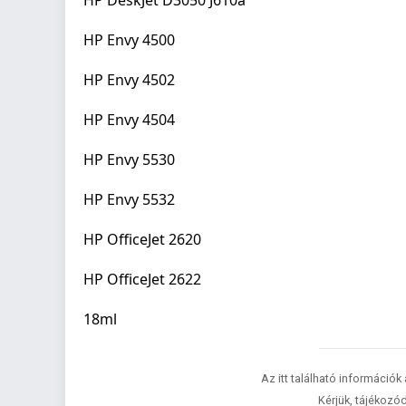
HP DeskJet D3050 J610a
HP Envy 4500
HP Envy 4502
HP Envy 4504
HP Envy 5530
HP Envy 5532
HP OfficeJet 2620
HP OfficeJet 2622
18ml
Az itt található információk
Kérjük, tájékozód