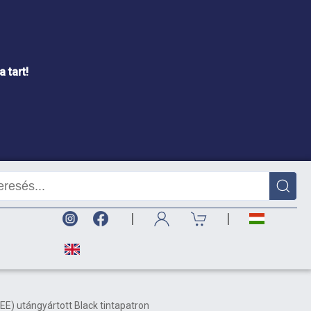
 tart!
|
|
E) utángyártott Black tintapatron