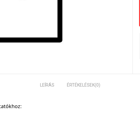
LEÍRÁS
ÉRTÉKELÉSEK
(0)
tatókhoz: