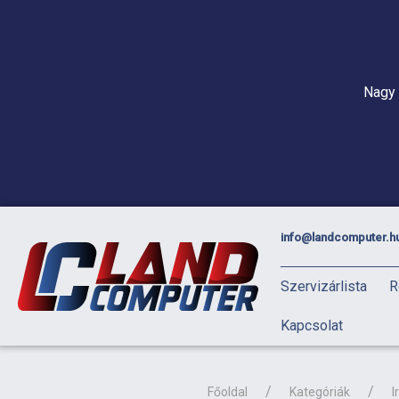
Nagy 
info@landcomputer.h
Szervizárlista
R
Kapcsolat
Főoldal
Kategóriák
I