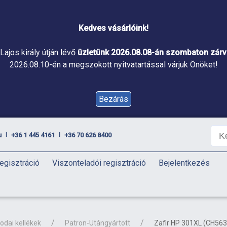
Kedves vásárlóink!
Lajos király útján lévő
üzletünk 2026.08.08-án szombaton zárva
2026.08.10-én a megszokott nyitvatartással várjuk Önöket!
Bezárás
u
+36 1 445 4161
+36 70 626 8400
|
|
egisztráció
Viszonteladói regisztráció
Bejelentkezés
rodai kellékek
Patron-Utángyártott
Zafir HP 301XL (CH563E